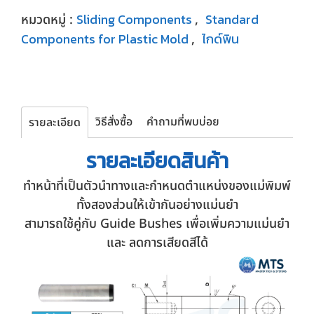
Sliding Components
Standard
หมวดหมู่ :
,
Components for Plastic Mold
ไกด์พิน
,
วิธีสั่งซื้อ
คำถามที่พบบ่อย
รายละเอียด
รายละเอียด
สินค้า
ทำหน้าที่เป็นตัวนำทางและกำหนดตำแหน่งของแม่พิมพ์
ทั้งสองส่วนให้เข้ากันอย่างแม่นยำ
สามารถใช้คู่กับ Guide Bushes เพื่อเพิ่มความแม่นยำ
และ ลดการเสียดสีได้