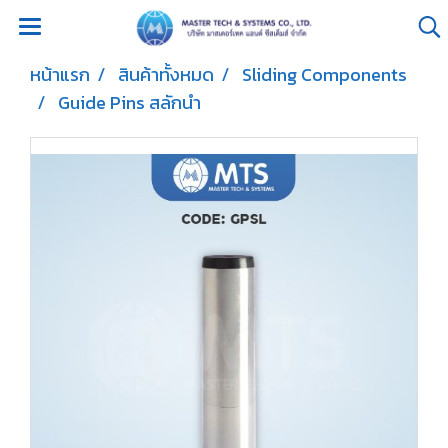
หน้าแรก
สินค้าทั้งหมด
Sliding Components
Guide Pins สลักนำ