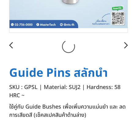
Guide Pins สลักนำ
SKU : GPSL | Material: SUJ2 | Hardness: 58
HRC ~
ใช้คู่กับ Guide Bushes เพื่อเพิ่มความแม่นยำ และ ลด
การเสียดสี (เช็คสเปคสินค้าด้านล่าง)