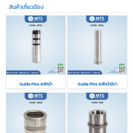
สินค้าเกี่ยวข้อง
Guide Pins สลักนำ
Guide Pins สลักนำมีบ่า