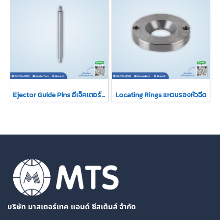
Ejector Guide Pins อีเจ็คเตอร์ไกด์พิน
Locating Rings แหวนรองหัวฉีด
บริษัท มาสเตอร์เทค แอนด์ ซีสเต็มส์ จำกัด